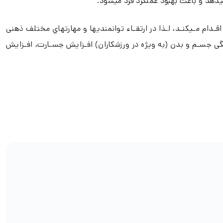
میدهد و باعث بهبود عملکرد فرد میشود.
ـدام مـیکنـد، لـذا در ارتقـاء توانمنديها و مهارتهاي مختلف ذهنی
ی جسـم و بدن (به ویژه در ورزشکاران) افـزایش جسـارت، افـزایش