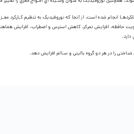
 شوند، همچنین نوروفیدبک به عنوان وسـیله اي امـواج مغزي را تغییر 
دهـا انجام شده است، از آنجا که نوروفیدبک به تنظیم کـارکرد مغـز اق
قویت حافظه، افزایش تمرکز، کاهش استرس و اضطراب، افزایش هماهنگ
دارد.
ناختی را در هر دو گروه بالینی و سـالم
افزایش دهد.