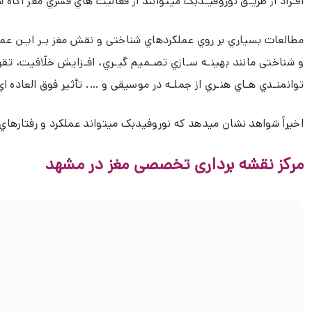
افـراد از طریـق نوروفیـدبک میتوانند از فعالیت هاي قشري مغز آگاه
مطالعات بسیاري بر روي عملکردهاي شناختی و نقش مغز بـر ایـن عملکر
و شناختی مانند بهینـه سـازي تصـمیم گیـري، افـزایش خلّاقیت، ت
توانمنـدي هـاي هنـري از جملـه در موسیقی و …. تأثیر فوق العاده اي 
اخیراً شواهد نشان میدهد که نوروفیدبک میتواند عملکرد و رفتارهاي ش
مرکز نقشه برداری تخصصی مغز در مشهد