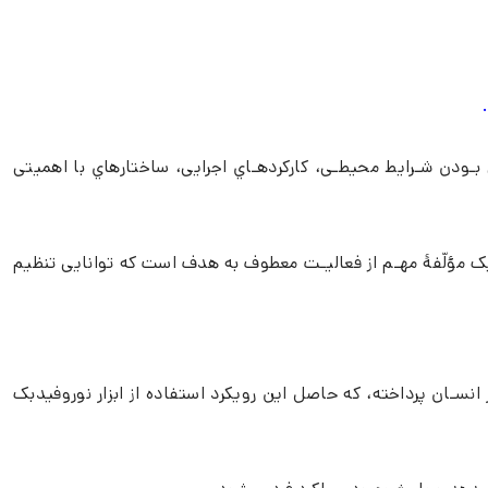
 بـودن شـرایط محیطـی، کارکردهـاي اجرایی، ساختارهاي با اهمیتی
ان یک مؤلّفۀ مهـم از فعالیـت معطوف به هدف است که توانایی تنظیم
 انسـان پرداخته، که حاصل این رویکرد استفاده از ابزار نوروفیدبک