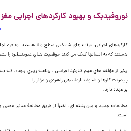
نوروفیدبک و بهبود کارکردهای اجرایی مغز
م
کارکردهاي اجرایی، فرآیندهاي شناختی سطح بالا هستند، به فرد اجا
هستند که به انسانها کمک می کنند موقعیت هـاي غیرمنتظـره را تشخی
یکی از مؤلّفه هاي مهم کـارکرد اجرایـی ، برنامـه ریـزي بـوده، کـ
پیشرفت کارها و شیوة سازماندهی راهبردي و مؤثر را
بر عهده دارد.
مطالعات جدید و بین رشته اي، اخیراً از طریق مطالعۀ مبانی عصبی و 
است.