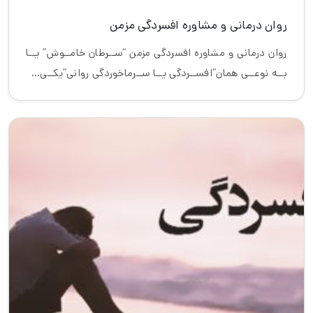
روان درمانی و مشاوره افسردگی مزمن
روان درمانی و مشاوره افسردگی مزمن “ســرطان خامــوش” یــا
بــه نوعــی همان”افســردگی یــا ســرماخوردگی روانی”یکــی…