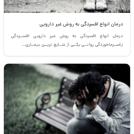
درمان انواع افسردگی به روش غیر دارویی
درمان انواع افسردگی به روش غیر دارویی افســردگی
یاســرماخوردگی روانــی یکــی از شــایع تریــن بیمــاری…