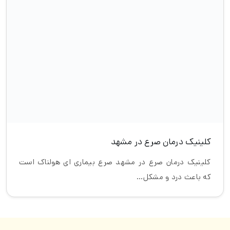
درباره نوآ
ارتباط با نوآ
اپلیکیشن آرامش من (نوبت دهی)
مرکز جامع مشاوره آرامش ماندگار
09030934747
051-38664747
مشهد، بولوار پیروزی، حاشیه میدان حکمت
کلیه حقوق این وبسایت متعلق به
دکتر جلال محمودی
می‌باشد.
طراحی، توسعه و سئو:
واحد فناوری نوآ