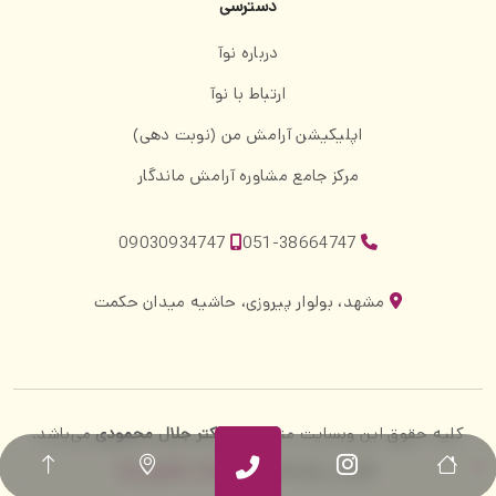
دسترسی
درباره نوآ
ارتباط با نوآ
اپلیکیشن آرامش من (نوبت دهی)
مرکز جامع مشاوره آرامش ماندگار
09030934747
051-38664747
مشهد، بولوار پیروزی، حاشیه میدان حکمت
کلیه حقوق این وبسایت متعلق به
دکتر جلال محمودی
می‌باشد.
طراحی، توسعه و سئو:
واحد فناوری نوآ