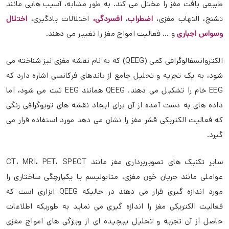
طبیعی بافت مغز را مختل می کند. به طور مشابه، آسیب هایی مانند
تشنج، التهاب مغزی،
اضطراب
،
افسردگی،
اختلالات یادگیری،
اختلال
وسواس اجباری
و … فعالیت امواج مغز را تغییر می دهند.
الکتروانسفالوگرافی کمی (QEEG) که به نام نقشه مغزی نیز شناخته می
شود، به یک تجزیه و تحلیل جامع از باندهای فرکانسی اشاره دارد که
EEG خام را تشکیل می دهند. QEEG همانند EEG ثبت می شود، اما
داده های به دست آمده از آن برای ایجاد نقشه های توپوگرافی رنگی
که فعالیت الکتریکی قشر مغز را نشان می دهد مورد استفاده قرار می
گیرد.
سایر تکنیک های تصویربرداری مغز مانند CT، MRI، PET، SPECT
عواملی مانند جریان خون مغزی، متابولیسم یا یکپارچگی ساختاری را
مورد اندازه گیری قرار می دهند در حالیکه QEEG ابزاری است که
فعالیت الکتریکی مغز را اندازه گیری می نماید به طوریکه اطلاعات
حاصل از آن تجزیه و تحلیل پیچیده ای از ویژگی های امواج مغزی