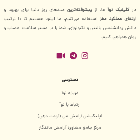
ارتباط با نوآ
اپلیکیشن آرامش من (نوبت دهی)
مرکز جامع مشاوره آرامش ماندگار
09030934747
051-38664747
مشهد، بولوار پیروزی، حاشیه میدان حکمت
کلیه حقوق این وبسایت متعلق به
دکتر جلال محمودی
می‌باشد.
طراحی، توسعه و سئو:
واحد فناوری نوآ