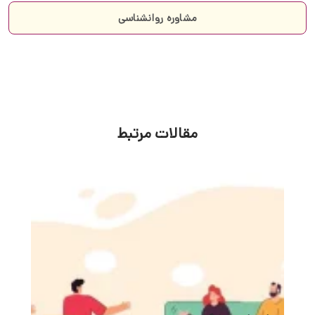
طرحواره درمانگر خوب در مشهد
طرحواره درمانگر خوب در مشهد طرحواره درمانی یکی از
انواع رویکردهای رواندرمانی تلفیقی است که جفری یانگ
روانشناس آمریکایی آن را پایه…