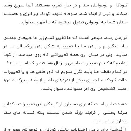
کـودکان و نوجوانـان مـدام در حال تغییر هسـتند. آنها سـریع رشـد
میکنند و قبـل از اینکه شـما متوجـه شـوید کودک پـر انرژی و همیشـه
خندان شـما بـه نوجوانی تبدیل میشـود که تـا ظهـر میخوابد.
در زمان رشـد، طبیعی اسـت کـه ما تغییر کنیـم زیرا ما چیزهـای جدیدی
یـاد میگیریـم و بـدن مـا بـا تغییر به شـکل بدن بزرگسـالی مـا در
میآیـد. ولی در میـان این همـه تغییراتـی کـه روی میدهـد، از کجـا
بدانیم که کـدام تغییـرات طبیعی و نرمال هسـتند و کـدام نیسـتند؟
در کـدام نقطـه مـا بایـد نگران شـویم که کـج خلقی هـا و یا تغییـرات
حالت کـودک مـا چیـزی بیش از «دردهای ناشـی از رشـد و بزرگ شـدن»
اسـت. تشـخیص این امر میتوانـد دشـوار باشـد.
حقیقت این اسـت که برای بسـیاری از کـودکان این تغییـرات ناگهانی
صرفـا بخشـی از فرایند بزرگ شـدن نیسـت بلکه نشـانه های یـک
بیماری روانی اسـت.
از گدشته برای درمان اختلالات بالینی کودکان و نوجوانان همواره از