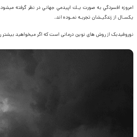
يكسـال از زندگيـشان تجربـه نمـوده اند.
نوروفیدبک از روش های نوین درمانی است که اگر میخواهید بیشتر را