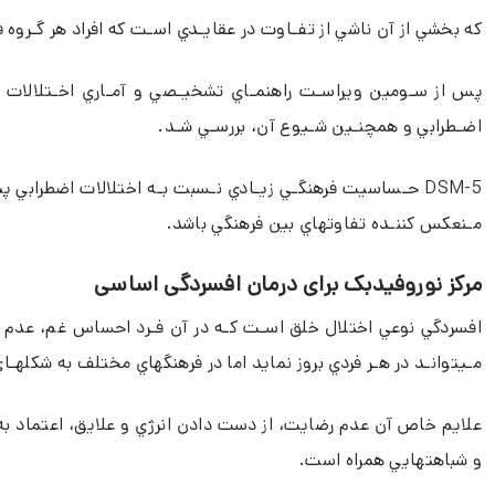
كه بخشي از آن ناشي از تفـاوت در عقايـدي اسـت كه افراد هر گـروه ف
پس از سـومين ويراسـت راهنمـاي تشخيـصي و آمـاري اخـتلالات 
اضـطرابي و همچنـين شـيوع آن، بررسـي شـد.
5-DSM حـساسيت فرهنگـي زيـادي نـسبت بـه اختلالات اضطرابي پ
مـنعكس كننـده تفاوتهاي بين فرهنگي باشد.
مرکز نوروفیدبک برای درمان افسردگی اساسی
افسردگي نوعي اختلال خلق اسـت كـه در آن فـرد احساس غم، عدم ل
مـيتوانـد در هـر فردي بروز نمايد اما در فرهنگهاي مختلف به شكلهـا
علايم خاص آن عدم رضايت، از دست دادن انرژي و علايق، اعتماد به نف
و شباهتهايي همراه است.