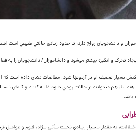
موزان و دانشجويان رواج دارد، تا حدود زيادي حالتي طبيعي است ا
د تحرک و انگيزه بيشتر ميشود و دانشآموزان/ دانشجويان را به فعالي
عث کنش بسيار ضعيف او در آزمونها شود. مطالعات نشان داده است که 
هند، باز هم ميتوانند بر حالات روحي خـود غلبـه کننـد و کـنش نسبتا
 باشد.
رابی
تلالات، به مقدار بـسيار زيـادي تحـت تـأثير نـژاد، قـوم و عوامـل فره