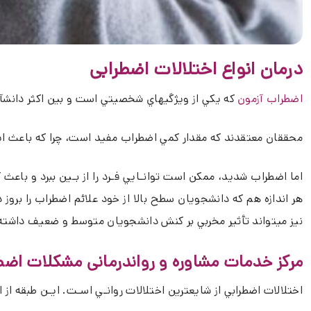
درمان انواع اختلالات اضطرابی
اضطراب آزمون
که يکي از ويژگيهاي شخصيتي است و بين اکثر دانشآ
محققان معتقدند که مقدار کمي اضطراب مفيد است، چرا که باعث ايجا
اما اضطراب شديد، ممکن است توانـايي فـرد را از بـين ببرد و با
هر اندازه هم که دانشجويان سطح بالا از خود علائم اضطراب را بروز د
نيز ميتواند تأثير مخربي بر کنش دانشجويان متوسط و ضعيف داشته
مرکز خدمات مشاوره و رواندرمانی مشکلات اضط
اختلالات اضطرابي از شايعترين اختلالات روانـي اسـت. ايـن طبقه از اخ