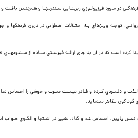
رهنگـي در مـورد فيزيولـوژي زيربنـايي سـندرمهـا و همچنـين بافـت و ا
روانـي، توجـه ويـژهاي بـه اختلالات اضطرابي در درون فرهنگها 
يدا كرده است كه در آن به جاي ارائـة فهرسـتي سـاده از سـندرمهـاي فر
ـذت و دلـسردي كـرده و قـادر نيـست مسرت و خوشي را احساس نمايد.
ي گوناگون تظاهر مينمايد.
س پايين، احساس غم و گناه، تغيير در اشـتها و الگـوي خـواب اسـت ك