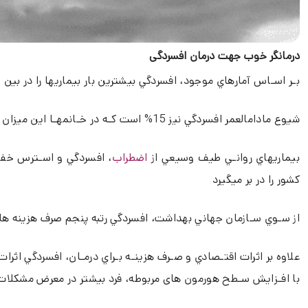
درمانگر خوب جهت درمان افسردگی
بـر اسـاس آمارهاي موجود، افسردگي بيشترين بار بيماريها را در بي
شيوع مادامالعمر افسردگي نيز 15% است كـه در خـانمهـا اين ميزان به 25% ميرسد.
بيماريهاي روانـي طيف وسيعي از
اضطراب
كشور را در بر ميگيرد
از سـوي سـازمان جهاني بهداشت، افسردگي رتبه پنجم صرف هزينه ها را به خود اختصا
علاوه بر اثرات اقتـصادي و صـرف هزينـه بـراي درمـان، افسردگي اثر
با افـزايش سـطح هورمون های مربوطه، فرد بیشتر در معرض مشکلات