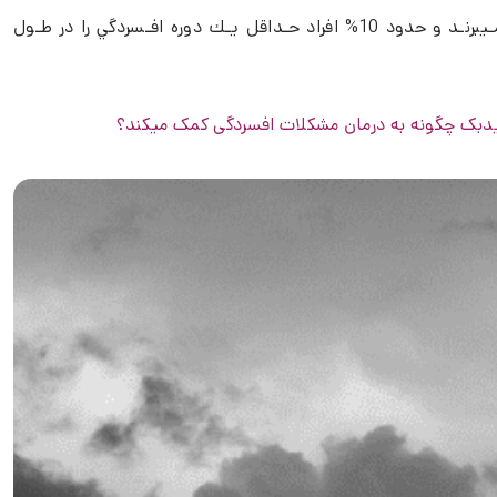
امروزه افسردگي به صورت يـك اپيدمي جهاني در نظر گرفته ميشود، زيـرا در حـدود 121 ميليون نفر در سراسر جهان از افـسردگي رنـج مـيبرنـد و حدود 10% افراد حـداقل يـك دوره افـسردگي را در طـول
یدبک چگونه به درمان مشکلات افسردگی کمک میکند؟