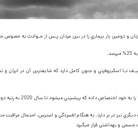
ن زنان و دومين بار بيماري را در بين مردان پـس از حـوادث به خصوص
ص داده كه پيشبيني ميشود تا سال 2020 به رتبه دوم ارتقا يابد
ات ديگري نيز در بر دارد. به هنگام افسردگي و استرس، احتمال مراقبت 
 جسمی و بهداشتی قرار میگیرد