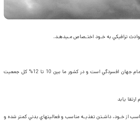
 حوادث ترافيكي به خـود اختـصاص مـيدهـد.
، افسردگي و اسـترس خفيـف تـا اسكيزوفرني و جنون كامل دارد كه شايعترين آن در ايران و تمام جهان افسردگي است و در كشور ما بين 10 تا 12% كل جمعيت
مناسب از خـود، داشـتن تغذيـه مناسب و فعاليتهاي بدني كمتر شده و