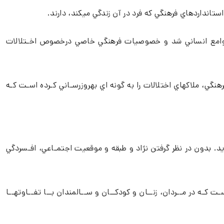
ستانداردهاي فرهنگي كه فرد در آن زندگي ميكند، دارند.
و جوامع انساني شد و خصوصيات فرهنگي خاصي درخصوص اخـتلالات
هنگي، ملاكهاي اختلالات را به گونه اي بهروزرسـاني كـرده اسـت كـه
 بدون در نظر گرفتن نژاد و طبقه و موقعيت اجتمـاعي، افـسردگي
ـه در مــردان، زنــان و كودكــان و ســالمندان بــا تفــاوتهــا