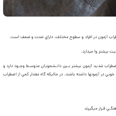
ضطراب آزمون در افراد و سطوح مختلف، داراي شدت و ضعف است.
ت بيشتر وا ميدارد.
اضطراب شديد آزمون بيشتر بـين دانـشجويان متوسـط وجـود دارد و
 خوبي در آزمونها داشته باشند. در حاليکه گاه مقدار کمي از اضطراب
نگـي قـرار ميگيرند