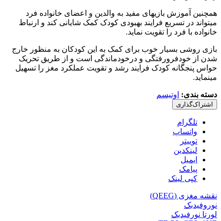
همچنین آموزش بازیهای مفید به والدین و اعضای خانواده فرد
میتواند در تسریع فرایند بهبودی کودک کمک شایانی کند و ارنباط
خانواده با فرد را تقویت نماید.
بازی روشی بسیار خوب برای کمک به این کودکان به منظور خارج
شدن از خودفرورفتگی و درخودماندگی است و از طریق تحریک
حواس پنجگانه کودک فرایند رشد و تقویت عملکرد مغز را تسهیل
مینماید.
دسته بندی:
اوتیسم
اشتراک‌گذاری
تلگرام
واتساپ
توییتر
لینکدین
ایمیل
پیامک
کپی لینک
نقشه مغزی (QEEG)
نوروفیدبک
لورتا نورفیدبک