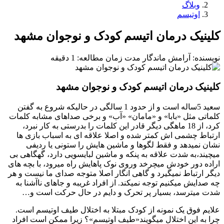
وبلاگ
اوتیسم
کلینیک درمان اتیسم کودک و نوجوان مشهد
نویسنده: آرامش ماندگار
مدت زمان مطالعه: 1 دقیقه
کلینیک درمان اتیسم کودک و نوجوان مشهد
سعید 5ساله است و از حدود 1 سالگی در حالیکه شروع به گفتن
کلماتی مثل «بابا» و «مامان» «آب» و برخی صداهای مشابه کلمات
کرد، از 18 ماهگی دیگر قادر این کلمات را بدرستی به کار نبرد،
ارتباط چشمی اش کمتر شده و اصلا علاقه ای به اسباب بازی ها
نشان نمیدهد و فقط لگوها و ماشین هایش را ستونی یا ردیفی
میچیند،به شدت علاقه به پنکه و ماشین لبایسویی دارد، گهگاهی بی
اراده دور خودش میچرخد وروی نوک پاهایش راه میرود، با بچه های
دیگر ارتباط نمیگیرد و گاهی انگار اصلا متوجه صدای ما نیست و هر
چه صدایش میکنیم توجه نمیکند. از افراد غریبه و جاهای ناآشنا به
شدت میترسد، بسیار پر تحرک و دایم در حال حرکت است و…
علایم فوق یک نمونه از کودک مبتلا به اختلال طیف اوتیسم است.
چرا به این اختلال میگویند«طیف اوتیسم»؟ زیرا ممکن است افراد