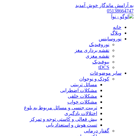
به آرامش ماندگار خوش آمدید
05138664747
خانه
وبلاگ
نوروساینس
نوروفیدبک
نقشه برداری مغز
نقشه مغزی
بیوفیدبک
tDCS
سایر موضوعات
کودک و نوجوان
مسائل تربیتی
مشکلات اضطرابی
مشکلات خلقی
مشکلات خواب
تربیت جنسی و مسائل مربوط به بلوغ
اختلالات یادگیری
بیش فعالی و کاستی توجه و تمرکز
تست هوش و استعداد یابی
گفتار درمانی