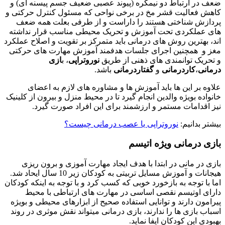
ضعف در ارتباط دو نیمکره (پیوند عصبی ضعیف جسم پیسنه ای) و
کاهش فعالیت قشر مخ در برخی نواحی که مسئول کنترل حرکتی و
پردازش شناختی هستند را داراست و از طرفی بعلت همه ضعف
های عملکردی تحت آموزش و تحریک محیطی مناسب قرار نداشته
اند، بهترین روش های درمانی باید متمرکز بر تقویت و اصلاح عملکرد
مغز و همچنین اجرای جلسات هدفمند آموزش مهارت های حرکتی
و تحریک توانمندی های ذهنی از طریق
نوروتراپی
، ب
ازی
درمانی
،
کاردرمانی
و
گفتاردرمانی
باشد.
علاوه بر این ها باید آموزش ها و مشاوره های لازم به اعضای
خانواده بویژه والدین انجام گیرد تا در محیط منزل و بیرون از کلینیک
نیز اقدامات مستمر و ارزشمند برای این افراد صورت گیرد.
بیشتر بدانیم:
نوروتراپی یا عصب درمانی چیست؟
بازی درمانی ویژه اتیسم
بازی در مانی در ابتدا با هدف ایجاد مهارت آموزی و برون ریزی
هیجانات و آموزش مسایل تربیتی به کودکان زیر 10 سال ایحاد شد.
اما با توجه به بازخورد خوبی که کسب کرد و با توجه به اینکه کودکان
دارای اوتیسم نقصی اساسی در مهارت های ارتباطی با محیط
پیرامون دارند و توانایی استفاده صحیح از ابزارهای محیطی و بویژه
اسباب بازی ها را ندارند، بازی درمانی میتواند نقش موثری در روند
بهبودی این کودکان ایفا نماید.