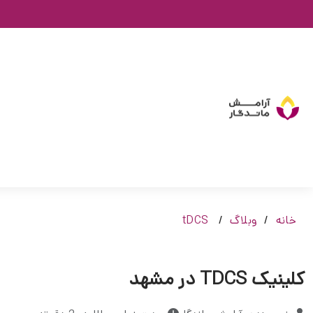
خانه
وبلاگ
tDCS
کلینیک TDCS در مشهد