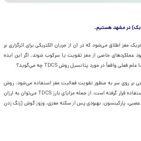
رانیال) یا به اختصار (TDCS) به یک روش غیر تهاجمی برای تحریک مغز اطلاق می‌شود که در آن از جریان الکتریکی برای اثرگزاری بر
 عملکردهای خاصی از مغز تقویت یا سرکوب شوند. اگر این ایده
قعاً در مورد پتانسیل‌ روش TDCS چه می‌گوید؟
ن از جریان‌های الکتریکی ضعیفی بر روی سر به منظور تقویت فعالیت مغز استفاده می‌شود. روش
TDCS اخیراً هر روز بیشتر و بیشتر به عنوان ابزاری برای تحقیقات نوروساینس (علوم اعصاب) و ارزیابی و درمان اختلالات مختلف مورد استفاده قرار گرفته است. از جمله مزایای بارز TDCS می‌توان به ارزان
دون درد بودن آن اشاره کرد. مطالعات اخیر حاکی از پتانسیل درمانی TDCS برای دردهای مزمن عصبی، پارکینسون، بهبودی پس از سکته مغزی، وزوز گوش (زنگ زدن