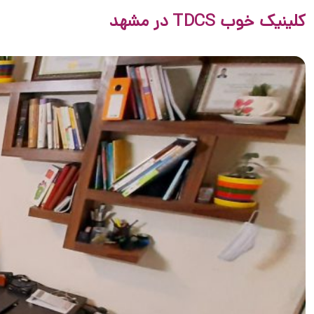
کلینیک خوب TDCS در مشهد