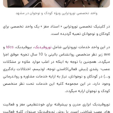
واحد تخصصی نوروتراپی ویژه کودک و نوجوان در مشهد
در کلینیک تخصصی نوروتراپی « استاد مغز » یک واحد تخصصی برای
کودکان و نوجوانان تعبیه گردیده است.
در این واحد خدمات نوروتراپی شامل
نوروفیدبک
، بیوفیدبک،
tdcs
و
ave زیر نظر متخصص روانشناس بالینی با 10 سال تجربه موفق اجرا
میگردد. همچنین با توجه به اینکه در اغلب موارد علاوه بر مشکلات
عصب- رشدی (بیش فعالی/کاستی توجه، اوتیسم، اختلالات یادگیری
و…) در کودکان و نوجوانان، نیاز به ارایه خدمات مشاوره و رواندرمانی
وجود دارد، در این مجموعه کلیه این خدمات تحت نظر متخصص
کودک و نوجوان ارایه میگردد.
نوروفیدبک ابزاری مدرن و پیشرفته برای خودتنظیمی مغز و فعالیت
های عصب شناختی است. با روش نوروفیدبک میتوان کلیه فعالیت