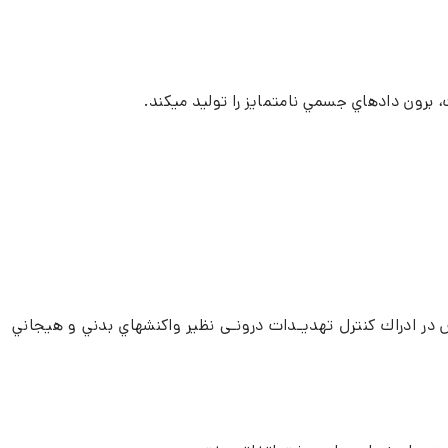
، برون دادهاي جسمي نامتمايز را توليد ميكند.
ص در ادراك كنترل تهديـدات درونـی نظير واكنشهاي بدني و هيجاني