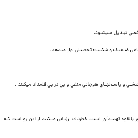
عـي تبـديل مـيشـود.
اجتماعي ضـعيف و شكست تحصيلي قرار ميدهد.
 تنشـي و پاسـخهـاي هيجاني منفي و پي در پي قلمداد ميكنند .
ور بالقوه تهديدآور است، خطرناك ارزيابی میکنند.از اين رو است كـه