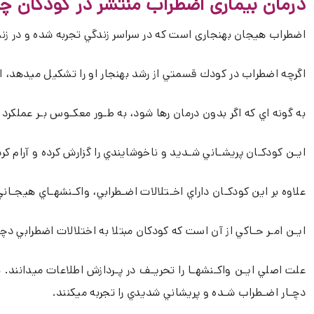
درمان بیماری اضطراب منتشر در کودکان 
اضطراب هیجان بهنجاری است كه در سراسر زندگي تجربه شده و در زندگ
اگرچه اضطراب در كودك قسمتي از رشد بهنجار او را تشكيل ميدهد،
به گونه اي كه اگر بدون درمان رها شود، به طـور معكـوس بـر عملك
ايـن كودكـان پريشـاني شـديد و ناخوشايندي را گزارش كرده و آرام كرد
علاوه بر اين كودكـان داراي اخـتلالات اضـطرابي، واكـنشهـاي هيجـا
ايـن امـر حـاكي از آن است كه كودكان مبتلا به اختلالات اضطرابي 
علت اصلي ايـن واكـنشهـا را تحريـف در پـردازش اطلاعات ميدانند. به
دچـار اضـطراب شـده و پريشاني شديدي را تجربه ميكنند.