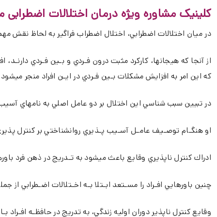
کلینیک مشاوره ویژه درمان اختلالات اضطرابی م
در ميان اختلالات اضطرابي، اختلال اضطراب فراگير به لحاظ نقش مهم 
از آنجا كه هيجانها، كاركرد مثبت درون فـردي و بـين فـردي دارنـد، 
كه اين امر به افزايش مشكلات بـين فـردي در ايـن افراد منجر ميشود.
در تبيين سبب شناسي اين اختلال بر دو عامل اصلي به نامهاي آسيب
او هنگـام توصـيف عامـل آسـيب پـذيري روانشناختي بر كنترل پذيري
ادراك كنترل ناپذيري وقايع باعث ميشود به تـدريج در ذهن فرد باورها
چنين باورهايي افـراد را مسـتعد ابـتلا بـه اخـتلالات اضـطرابي از جملـه GAD ميك
وقايع كنترل ناپذير دوران اوليه زندگي، به تدريج در حافظـه افـراد بـا