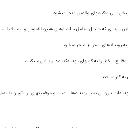
 پيش بيني واكنشهاي والدين منجر ميشود.
د. اين بازداري كه حاصل تعامل ساختارهاي هيپوتالاموس و ليمبيك است
به رويدادهاي استرسزا منجر ميشود.
قايع بيخطر را به گونهاي تهديدكننـده ارزيـابي مـيكنـد.
به كار ميافتد.
ديدات بيرونـي نظير رويدادها، اشياء و موقعيتهاي ترسآور و يا نق