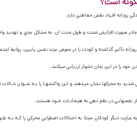
چگونه است؟
ي روزانه افـراد نقش حفاظتي دارد.
 امادر صورت افزايش شدت و طول مدت آن، به مشكل جدي و تهديد واق
رد روزانه تأثير گذاشته و كودك را در معرض عزت نفس پايين، روابط 
ن خود را در اين زمان دشوار ارزيابي ميكنند.
ني شديد به محركها نشان ميدهند و اين واكنشهـا را بـه عنـوان حـالات
دچار نقصهايي در نظم دهي به هيجانـات خـود هستند.
 عبارت ديگر كودكان مبتلا به اختلالات اضطرابي محركي را كـه بـه طـ