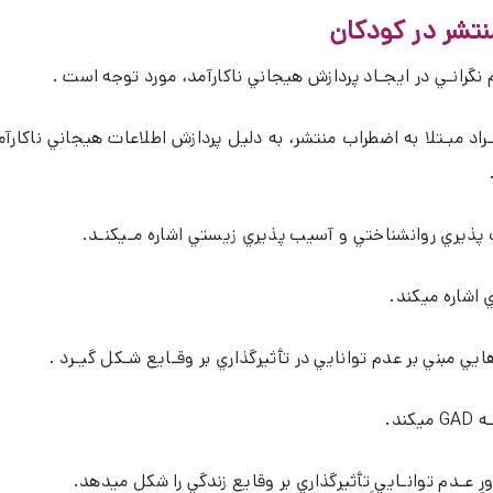
نتشر در کودکان
نگرانـي در ايجـاد پردازش هيجاني ناكارآمد، مورد توجه است .
افـراد مبـتلا به اضطراب منتشر، به دليل پردازش اطلاعات هيجاني ناك
 پذيري روانشناختي و آسيب پذيري زيستي اشاره مـيكنـد.
 اشاره ميكند.
يي مبني بر عدم توانايي در تأثيرگذاري بر وقـايع شـكل گيـرد .
ند.
ورِ عـدم توانـايي ِتأثيرگذاري بر وقايع زندگي را شكل ميدهد.