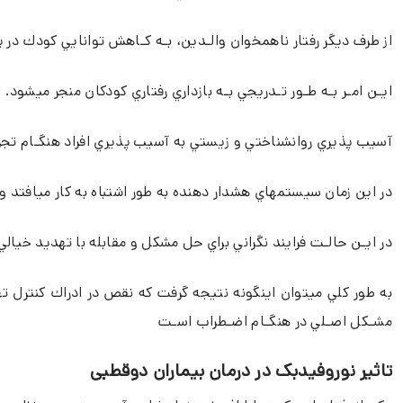
از طرف دیگر رفتار ناهمخوان والـدين، بـه كـاهش توانايي كودك در
ايـن امـر بـه طـور تـدريجي بـه بازداري رفتاري كودكان منجر ميشو
آسيب پذيري روانشناختي و زيستي به آسيب پذيري افراد هنگـام تجر
در اين زمان سيستمهاي هشدار دهنده به طور اشتباه به كار ميافتد و و
در ايـن حالـت فرايند نگراني براي حل مشكل و مقابله با تهديد خيالي 
به طور كلي ميتوان اينگونه نتيجه گرفت كه نقص در ادراك كنترل ته
مشـكل اصـلي در هنگـام اضـطراب اسـت
تاثیر نوروفیدبک در درمان بیماران دوقطبی