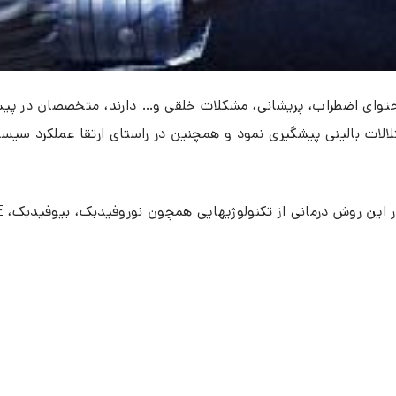
که محتوای اضطراب، پریشانی، مشکلات خلقی و… دارند، متخصصان در پ
الات بالینی پیشگیری نمود و همچنین در راستای ارتقا عملکرد سیست