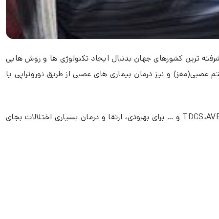
یشرفته ترین کشورهای جهان بدنبال ایجاد تکنولوژی ها و روش هایی
م عصبی(مغز) و نیز درمان بیماری های عصبی از طریق نوروتراپی یا
در واقع عصب درمانی نوعی ورزش و فیزیوتراپی برای مغز است که در این روش درمانی از تکنولوژیهایی همچون نوروفیدبک، بیوفیدبک، TDCS،AVE و … برای بهبودی، ارتقا و درمان بسیاری اختلالات بجای