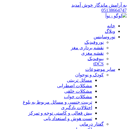
به آرامش ماندگار خوش آمدید
05138664747
خانه
وبلاگ
نوروساینس
نوروفیدبک
نقشه برداری مغز
نقشه مغزی
بیوفیدبک
tDCS
سایر موضوعات
کودک و نوجوان
مسائل تربیتی
مشکلات اضطرابی
مشکلات خلقی
مشکلات خواب
تربیت جنسی و مسائل مربوط به بلوغ
اختلالات یادگیری
بیش فعالی و کاستی توجه و تمرکز
تست هوش و استعداد یابی
گفتار درمانی