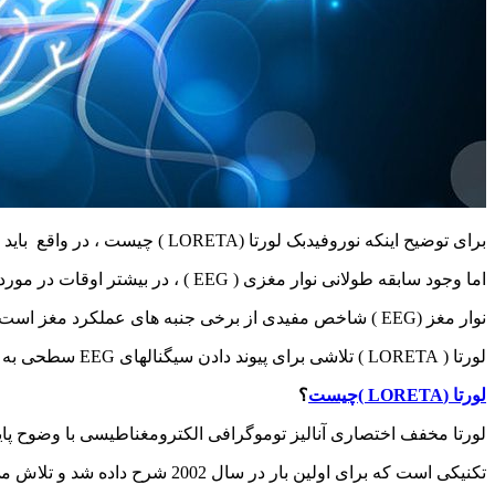
برای توضیح اینکه نوروفیدبک لورتا (LORETA ) چیست ، در واقع باید با بررسی آنچه سیگنال های EEG نشان می دهند و آنچه را که نشان نمی دهند ، شروع کنیم.
اما وجود سابقه طولانی نوار مغزی ( EEG ) ، در بیشتر اوقات در مورد چگونگی ارتباط سیگنال های تشخیص داده شده در پوست سر با فعالیت واقعی مغز واقعاً آگاه نبوده ایم.
نوار مغز (EEG ) شاخص مفیدی از برخی جنبه های عملکرد مغز است اما معیار مستقیمی برای نحوه پردازش اطلاعات نیست.
لورتا ( LORETA ) تلاشی برای پیوند دادن سیگنالهای EEG سطحی به مناطق مغزی است که در واقع آنها را تولید کرده است. همانطور که خواهیم دید این یک مسئله پیش پا افتاده نیست.
لورتا (LORETA )چیست
؟
لورتا مخفف اختصاری آنالیز توموگرافی الکترومغناطیسی با وضوح پا
تکنیکی است که برای اولین بار در سال 2002 شرح داده شد و تلاش می کند فعالیت EEG کل ناحیه شناسایی شده در سطح پوست سر را با ناحیه قشر مغز مرتبط با آن مرتبط سازد.