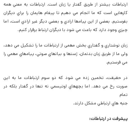
ارتباطات بيشتر از طريق گفتار يا زبان است. ارتباطات به معني ھمه
كارھايي است كه ما انجام مي دھيم تا پيغام ھايمان را براي ديگران
بفرستيم. بعضي از اين پيامھا ارادي و بعضي ديگر غير ارادي است، اما
چيزي وجود دارد كه باعث مي شود با ديگران ارتباط برقرار كنيم.
زبان نوشتاري و گفتاري بخش مھمی از ارتباطات ما را تشکيل مي دھد،
ولی ما از طريق زبان بدنمان، ژستھا و بيانھاي صوتي، پيامھاي مھمي را
مي فرستيم.
در حقيقت، تخمين زده مي شود که دو سوم ارتباطات ما به اين
صورت رخ مي دھد. اما بچهھاي اوتيسمي نه تنھا در گفتار بلکه در
تمام
جنبه ھاي ارتباطي مشكل دارند.
پيشرفت در ارتباطات: