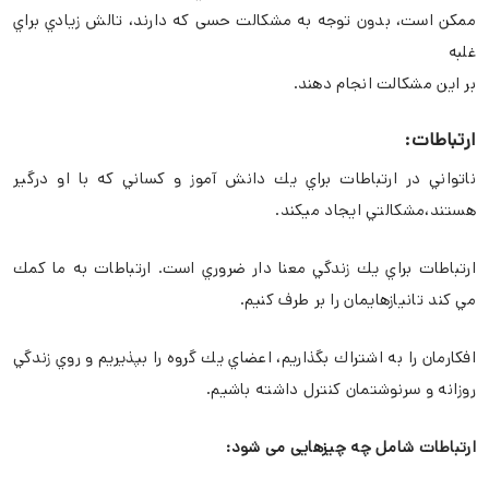
ممكن است، بدون توجه به مشكالت حسی كه دارند، تالش زيادي براي
غلبه
بر اين مشكالت انجام دھند.
ارتباطات:
ناتواني در ارتباطات براي يك دانش آموز و كساني كه با او درگير
ھستند،مشکالتي ايجاد ميکند.
ارتباطات براي يك زندگي معنا دار ضروري است. ارتباطات به ما كمك
مي كند تانيازھايمان را بر طرف كنيم.
افكارمان را به اشتراك بگذاريم، اعضاي يك گروه را بپذيريم و روي زندگي
روزانه و سرنوشتمان کنترل داشته باشيم.
ارتباطات شامل چه چیزهایی می شود: