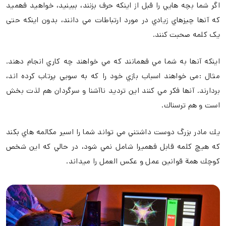
اگر شما بچه ھايي را قبل از اينكه حرف بزنند، ببينيد، خواھيد فھميد
که آنھا چيزھاي زيادي در مورد ارتباطات مي دانند، بدون اينکه حتی
يک کلمه صحبت کنند.
اينکه آنھا به شما مي فھمانند كه مي خواھند چه کاري انجام دھند.
مثال :می خواھند اسباب بازي خود را که به سويي پرتاب كرده اند،
بردارند. آنھا فكر مي كنند اين ترديد ناآشنا و سرگردان ھم لذت بخش
است و ھم ترسناك.
يك مادر بزرگ دوست داشتني مي تواند شما را اسير مكالمه هاي بكند
كه ھيچ كلمه قابل فھميرا شامل نمي شود، در حالي كه اين شخص
كوچك ھمة قوانين عمل و عکس العمل را ميداند.