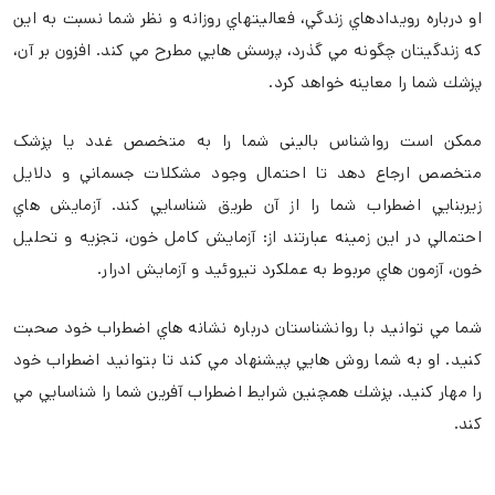
او درباره رويدادهاي زندگي، فعاليتهاي روزانه و نظر شما نسبت به اين
كه زندگيتان چگونه مي گذرد، پرسش هايي مطرح مي كند. افزون بر آن،
پزشك شما را معاينه خواهد كرد.
ممكن است رواشناس بالینی شما را به متخصص غدد یا پزشک
متخصص ارجاع دهد تا احتمال وجود مشكلات جسماني و دلايل
زيربنايي اضطراب شما را از آن طريق شناسايي كند. آزمايش هاي
احتمالي در اين زمينه عبارتند از: آزمايش كامل خون، تجزيه و تحليل
خون، آزمون هاي مربوط به عملكرد تيروئيد و آزمايش ادرار.
شما مي توانيد با روانشناستان درباره نشانه هاي اضطراب خود صحبت
كنيد. او به شما روش هايي پيشنهاد مي كند تا بتوانيد اضطراب خود
را مهار كنيد. پزشك همچنين شرايط اضطراب آفرين شما را شناسايي مي
كند.