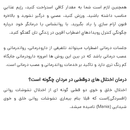
همچنين لازم است شما به مقدار كافي استراحت كنيد، رژيم غذايي
مناسب داشته باشيد. ورزش كنيد، عصبي و درگير نشويد و بالاخره
فنون آرام سازي را ياد بگيريد. با روانشناس يا درمانگر خود درباره
چگونگي كنترل رويدادهاي اضطراب آفرين در زندگي تان گفتگو كنيد.
جلسات درمانی اضطراب میتواند تلفیقی از دارودرمانی، رواندرمانی و
عصب درمانی باشد که در بین این روش ها امروزه دارودرمانی جایگاه
کم رنگ تری دارد و تاکید بر خدمات رواندرمانی و عصب درمانی است.
درمان اختلال های دوقطبی در مردان چگونه است؟
اختلال خلق و خوی دو قطبی گونه ای از اختلال تشوشات روانی
(افسردگی)است که قبلا بنام بيماری تشوشات روانی خلق و خوی
شيدايی (Mania) ناميده ميشد.