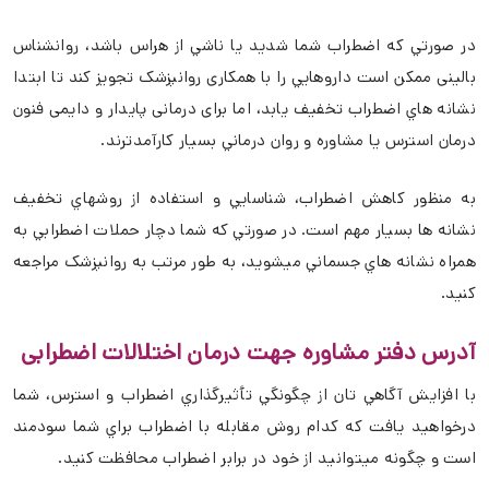
در صورتي كه اضطراب شما شديد يا ناشي از هراس باشد، روانشناس
بالینی ممكن است داروهايي را با همکاری روانپزشک تجويز كند تا ابتدا
نشانه هاي اضطراب تخفيف يابد، اما برای درمانی پایدار و دایمی فنون
درمان استرس يا مشاوره و روان درماني بسیار كارآمدترند.
به منظور كاهش اضطراب، شناسايي و استفاده از روشهاي تخفيف
نشانه ها بسيار مهم است. در صورتي كه شما دچار حملات اضطرابي به
همراه نشانه هاي جسماني میشوید، به طور مرتب به روانپزشک مراجعه
کنید.
آدرس دفتر مشاوره جهت درمان اختلالات اضطرابی
با افزايش آگاهي تان از چگونگي تأثيرگذاري اضطراب و استرس، شما
درخواهيد يافت كه كدام روش مقابله با اضطراب براي شما سودمند
است و چگونه میتوانید از خود در برابر اضطراب محافظت کنید.