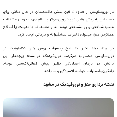
در نوروساینس از حدود 2 قرن پیش دانشمندان در حال تلاش برای
دستیابی به روش هایی غیر دارویی،موثر و سالم جهت درمان مشکلات
عصب شناختی و روانشناختی بوده اند و معتقدند با تقویت یا اصلاح
عملکردی مغز، میتوان تاثبرات پیشگیرانه و درمانی ایحاد کرد.
در چند دهه اخیر که اوج پیشرفت روش های تکنولوژیک در
نوروساینس محسوب میگردد، نوروفیدبک توانسته پرچمدار این
دانش در درمان اختلالاتی نظیر بیش فعالی/کاستی توجه،
یادگیری،اضطراب، خواب، افسردگی و … باشد.
نقشه برداری مغز و نوروفیدبک در مشهد