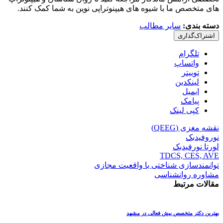
های متخصص ما با شیوه های هیپنوتراپی نوین به شما کمک کنند.
دسته بندی:
سایر مطالب
اشتراک‌گذاری
تلگرام
واتساپ
توییتر
لینکدین
ایمیل
پیامک
کپی لینک
نقشه مغزی (QEEG)
نوروفیدبک
لورتا نورفیدبک
TDCS, CES, AVE
توانمندسازی شناختی با واقعیت مجازی
مشاوره روانشناسی
مقالات مرتبط
بهترین دکتر متخصص بیش فعالی در مشهد