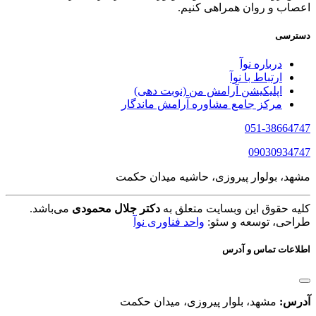
اعصاب و روان همراهی کنیم.
دسترسی
درباره نوآ
ارتباط با نوآ
اپلیکیشن آرامش من (نوبت دهی)
مرکز جامع مشاوره آرامش ماندگار
051-38664747
09030934747
مشهد، بولوار پیروزی، حاشیه میدان حکمت
کلیه حقوق این وبسایت متعلق به
دکتر جلال محمودی
می‌باشد.
طراحی، توسعه و سئو:
واحد فناوری نوآ
اطلاعات تماس و آدرس
آدرس:
مشهد، بلوار پیروزی، میدان حکمت