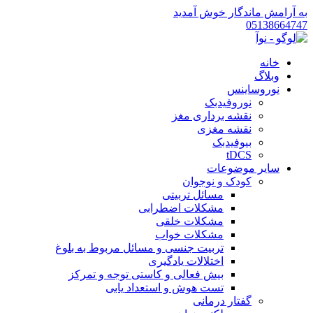
به آرامش ماندگار خوش آمدید
05138664747
خانه
وبلاگ
نوروساینس
نوروفیدبک
نقشه برداری مغز
نقشه مغزی
بیوفیدبک
tDCS
سایر موضوعات
کودک و نوجوان
مسائل تربیتی
مشکلات اضطرابی
مشکلات خلقی
مشکلات خواب
تربیت جنسی و مسائل مربوط به بلوغ
اختلالات یادگیری
بیش فعالی و کاستی توجه و تمرکز
تست هوش و استعداد یابی
گفتار درمانی