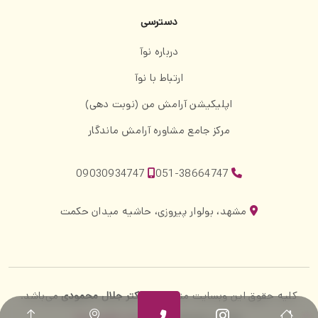
دسترسی
درباره نوآ
ارتباط با نوآ
اپلیکیشن آرامش من (نوبت دهی)
مرکز جامع مشاوره آرامش ماندگار
09030934747
051-38664747
مشهد، بولوار پیروزی، حاشیه میدان حکمت
کلیه حقوق این وبسایت متعلق به
دکتر جلال محمودی
می‌باشد.