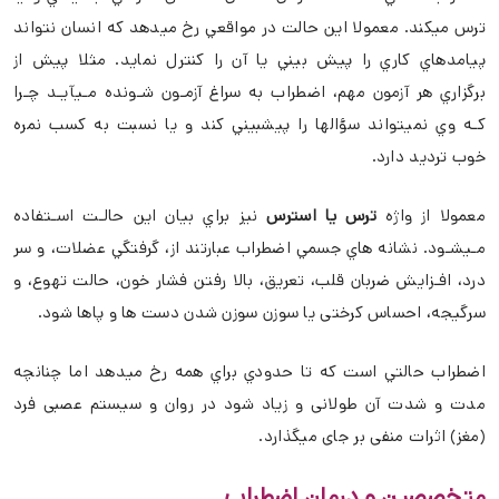
ترس ميکند. معمولا اين حالت در مواقعي رخ ميدهد که انسان نتواند
پيامدهاي کاري را پيش بيني يا آن را کنترل نمايد. مثلا پيش از
برگزاري هر آزمون مهم، اضطراب به سراغ آزمـون شـونده مـيآيـد چـرا
کـه وي نميتواند سؤالها را پيشبيني کند و يا نسبت به کسب نمره
خوب ترديد دارد.
معمولا از واژه
ترس یا استرس
نيز براي بيان اين حالـت اسـتفاده
مـيشـود. نشانه هاي جسمي اضطراب عبارتند از، گرفتگي عضلات، و سر
درد، افـزايش ضربان قلب، تعريق، بالا رفتن فشار خون، حالت تهوع، و
سرگيجه، احساس کرختی یا سوزن سوزن شدن دست ها و پاها شود.
اضطراب حالتي است که تا حدودي براي همه رخ ميدهد اما چنانچه
مدت و شدت آن طولانی و زیاد شود در روان و سیستم عصبی فرد
(مغز) اثرات منفی بر جای میگذارد.
متخصصین و درمان اضطراب