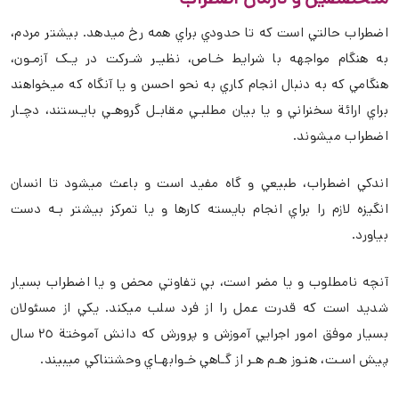
اضطراب حالتي است که تا حدودي براي همه رخ ميدهد. بيشتر مردم،
به هنگام مواجهه با شرايط خـاص، نظيـر شـرکت در يـک آزمـون،
هنگامي که به دنبال انجام کاري به نحو احسن و يا آنگاه که ميخواهند
براي ارائة سخنراني و يا بيان مطلبـي مقابـل گروهـي بايـستند، دچـار
اضطراب ميشوند.
اندکي اضطراب، طبيعي و گاه مفيد است و باعث ميشود تا انسان
انگيزه لازم را براي انجام بايسته کارها و يا تمرکز بيشتر بـه دست
بياورد.
آنچه نامطلوب و يا مضر است، بي تفاوتي محض و يا اضطراب بسيار
شديد است که قدرت عمل را از فرد سلب ميکند. يکي از مسئولان
بسيار موفق امور اجرايي آموزش و پرورش که دانش آموختة ٢٥ سال
پيش اسـت، هنـوز هـم هـر از گـاهي خـوابهـاي وحشتناکي ميبيند.