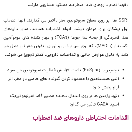
تقریبا تمام داروهای ضد اضطراب، عملکرد مشابهی دارند.
SSRI ها، بر روی سطح سروتونین مغز تأثیر می گذارند. آنها انتخاب
اول پزشکان برای درمان بیشتر انواع اضطراب هستند. سایر داروهای
ضد افسردگی، از جمله سه چرخه (TCAs) و مهار کننده های مونوآمین
اکسیداز (MAOIs)، که روی سروتونین و نوراپی نفرین مغز نیز عمل می
کنند به دلیل عوارض جانبی و تداخلات دارویی، کمتر تجویز می شوند.
بوسپیرون (BuSpar) باعث افزایش فعالیت سروتونین می شود.
آنتی هیستامین با مسدود کردن گیرنده های خاصی در مغز، اثر
آرام بخش دارد.
بنزودیازپین ها بر روی انتقال دهنده عصبی گاما آمینوبوتیریک
اسید GABA تاثیر می گذارد.
اقدامات احتیاطی داروهای ضد اضطراب