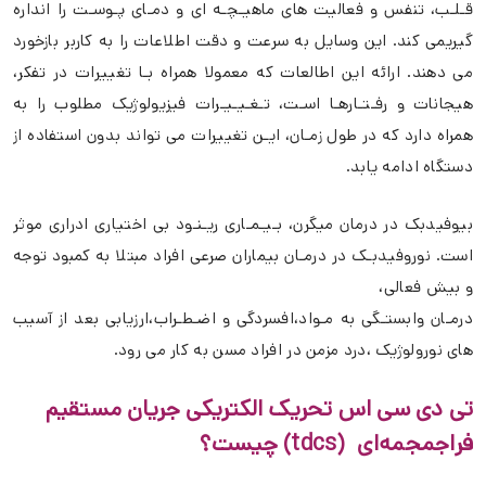
قـلـب، تنفس و فعالیت های ماهیـچـه ای و دمـای پـوسـت را انداره
گیریمی کند. این وسایل به سرعت و دقت اطلاعات را به کاربر بازخورد
می دهند. ارائه این اطالعات که معمولا همراه بـا تغییرات در تفکر،
هیجانات و رفـتـارهـا اسـت، تـغـیـیـرات فیزیولوژیک مطلوب را به
همراه دارد که در طول زمـان، ایـن تغییرات می تواند بدون استفاده از
دستگاه ادامه یابد.
بیوفیدبک در درمان میگرن، بـیـمـاری ریـنـود بی اختیاری ادراری موثر
است. نوروفیدبـک در درمـان بیماران صرعی افراد مبتلا به کمبود توجه
و بیش فعالی،
درمـان وابستـگی به مـواد،افسردگی و اضـطـراب،ارزیابی بعد از آسیب
های نورولوژیک ،درد مزمن در افراد مسن به کار می رود.
تی دی سی اس تحریک الکتریکی جریان مستقیم
فراجمجمه‌ای (tdcs) چیست؟