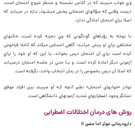
وي خواب ميبيند که در کلاس نشسته و منتظر شروع امتحان است.
درست وقتي که سؤالهاي امتحاني پخش ميشـود، تـازه در مييابد که
اصلا براي امتحان آمادگي ندارد.
با توجه به رؤياهاي گوناگوني که وي تجربه کرده است، حالتهاي
مختلفي براي او پيش ميآيـد: گاهي احساس ميکند که کاملا فراموش
کرده است براي آن امتحان درس بخواند، يا اين که او خود را براي
آزموني ديگر آماده کرده است، و يـا حتي در جلسه امتحان درمييابد
که اصلا آن درس بخصوص را در زمان انتخاب واحد، نگرفته است.
تواتر »خوابهاي امتحان« نظير آنچه کـه او ميبيند بين افراد موفق
نشانگر وجود اضطرابهاي شديد آزمونهاي دانشگاهي است.
روش های درمان اختلالات اضطرابی
دارودرمانی موثر اما مضرر !!