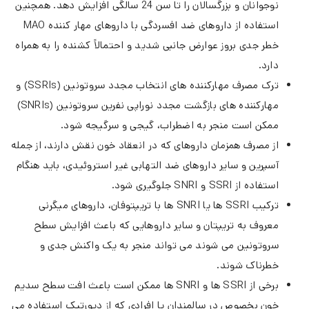
نوجوانان و بزرگسالان را تا سن 24 سالگی افزایش دهد. همچنین
استفاده از داروهای ضد افسردگی با داروهای مهار کننده MAO
خطر جدی بروز عوارض جانبی شدید و احتمالاً کشنده را به همراه
دارد.
ترک مصرف مهارکننده های انتخاب مجدد سروتونین (SSRIs) و
مهارکننده های بازگشت مجدد نوراپی نفرین سروتونین (SNRIs)
ممکن است منجر به اضطراب، گیجی و سرگیجه شود.
از مصرف همزمان داروهای که در انعقاد خون نقش دارند، از جمله
آسپرین و سایر داروهای ضد التهابی غیر استروئیدی، باید هنگام
استفاده از SSRI و SNRI جلوگیری شود.
ترکیب SSRI ها یا SNRI ها با تریپتوفان، داروهای میگرنی
معروف به تریپتان و سایر داروهایی که باعث افزایش سطح
سروتونین می شوند می تواند منجر به یک واکنش جدی و
خطرناک شوند.
برخی از SSRI ها و SNRI ها ممکن است باعث افت سطح سدیم
خون بخصوص در سالمندان یا افرادی که از دیورتیک استفاده می