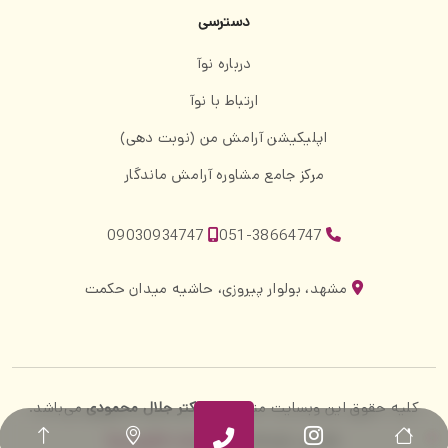
دسترسی
درباره نوآ
ارتباط با نوآ
اپلیکیشن آرامش من (نوبت دهی)
مرکز جامع مشاوره آرامش ماندگار
09030934747
051-38664747
مشهد، بولوار پیروزی، حاشیه میدان حکمت
کلیه حقوق این وبسایت متعلق به
دکتر جلال محمودی
می‌باشد.
طراحی، توسعه و سئو:
واحد فناوری نوآ