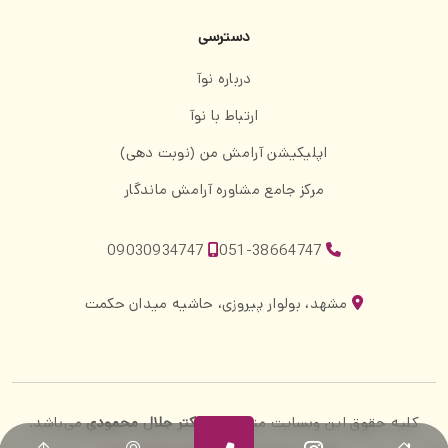
دسترسی
درباره نوآ
ارتباط با نوآ
اپلیکیشن آرامش من (نوبت دهی)
مرکز جامع مشاوره آرامش ماندگار
09030934747
051-38664747
مشهد، بولوار پیروزی، حاشیه میدان حکمت
کلیه حقوق این وبسایت متعلق به
دکتر جلال محمودی
می‌باشد.