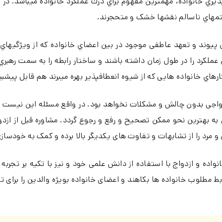
پذیري خانواده، مهمترین مفهوم براي درك عملکرد خانواده میباشد. در
ستمهاي ناسالم نقشها خشک و متحجرند.
 پیوند و تعهد عاطفی موجود در بین اعضاي خانواده که از ویژگی
ملکرد را در طول زمان داشته باشند و ساختار رابطه را به سمت رهبري 
تارهاي خانواده هایی که از شیوه انعطافپذیر بهره میبرند هم قابل پیشب
زدواجی بدون چالش و مشکلات نخواهد بود. در واقع مسئله این نیست ک
 به بهترین نحو ممکن تصحیح و رفع و رجوع گردد. مشاوره قبل از ازد
مرد را از تشابهات و تفاوت های یکدیگر بالا برده و کمک به خودساز
اده و ازدواج با استفاده از دانش علمی خود و نیز با تکیه بر تجربه 
وابط مطلوب خانواده ها بکاهند و اعضای خانواده بویژه والدین را برا