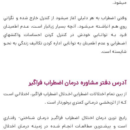
ميشود.
وقتي اضطراب به هر دليلي آغاز ميشود از كنترل خارج شده و نگراني
روي هـم انباشـته مـيشـود. آنچه بسيار زيانبار اسـت، عـدم اطمينـان
فـرد بـه توانـايي خودش در كنترل كردن احساسات واكنشهاي
اضـطرابي و عدم اطمينان به توانايي اداره كردن تكاليف زندگي به نحـو
شايسته است.
آدرس دفتر مشاوره درمان اضطراب فراگیر
از بين تمام اختلالات اضطرابي اخـتلال اضطراب فراگير، اختلالـي اسـت
كـه از اثربخشـي درمـاني كمتري برخوردار است .
رایج ترین درمان اختلال اضطراب فراگيـر درمـان شـناختي- رفتـاري
است و بيشـترين مطالعـات انجـام شـده در زمينـه درمـان اختلال