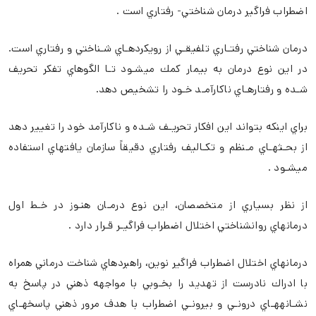
اضطراب فراگير درمان شناختي- رفتاري است .
درمان شناختي رفتـاري تلفيقـي از رويكردهـاي شـناختي و رفتاري است.
در اين نوع درمان به بيمار كمك ميشـود تـا الگوهاي تفكر تحريف
شـده و رفتارهـاي ناكارآمـد خـود را تشخيص دهد.
براي اينكه بتواند اين افكار تحريـف شـده و ناكارآمد خود را تغيير دهد
از بحـثهـاي مـنظم و تكـاليف رفتاري دقيقاً سازمان يافتهاي استفاده
ميشـود .
از نظر بسیاري از متخصصان، اين نوع درمـان هنـوز در خـط اول
درمانهاي روانشناختي اختلال اضطراب فراگيـر قـرار دارد .
درمانهاي اختلال اضطراب فراگير نوين، راهبردهاي شناخت درماني همراه
با ادراك نادرست از تهديد را بخـوبي با مواجهه ذهني در پاسخ به
نشـانههـاي درونـي و بيرونـي اضطراب با هدف مرور ذهني پاسخهـاي