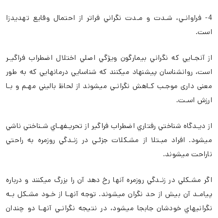
4- فراوانـي، شـدت و مـدت نگراني فراتر از احتمال وقايع تهديدزا
است.
از آنجـايي كه نگراني بيمارگون ويژگي اصلي اختلال اضطراب فراگيـر
است، روانشناسان پيشنهاد ميكنند كه شناسايي درمانهايي كه به طور
معنی داری موجـب كـاهش نگرانـي ميشوند از لحاظ باليني مهـم و بـا
ارزش اسـت.
از ديـدگاه شناختي رفتاري اضطراب فراگير از تحريـفهـاي شـناختي ناشي
ميشود. افراد مبـتلا از مشـكلات جزئـي در زنـدگي روزمره به راحتي
ناراحت ميشوند.
اگر مشـكلي در زنـدگي روزمره آنها رخ دهد آن را بزرگ ميكنند و درباره
پيامـد آن بيش از حد نگران ميشوند. توجه آنهـا از خـود مشـكل بـه
نگرانيهاي خودشان جابجا ميشود، در نتيجه نگرانـي آنهـا دو چندان