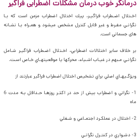
درمانگر خوب درمان مشکلات اضطرابی فراگیر
اخـتلال اضـطراب فراگيـر، پيك اختلال اضطراب مزمن است كه بـا
نگرانـي مفـرط و غير قابل كنترل مشخص ميشود و همـراه بـا نشـانه
های جسماني است.
بر خلاف ساير اختلالات اضطرابي، اخـتلال اضـطراب فراگيـر شـامل
نگرانـي مـبهم در غيـاب اشـياء، محركها يا موقعيتهـاي خـاص اسـت.
ويژگـيهـاي اصلي براي تشخيص اختلال اضطراب فراگير عبارتند از
1- نگراني و اضطراب بيش از حد در اكثـر روزهـا حـداقل بـه مدت 6
ماه
2- اختلال در عملكـرد اجتمـاعي و شـغلي
3- دشـواري در كنتـرل نگرانـي