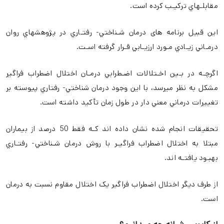
مقابلـهاي تركيـب كرده است.
اين قبيل برنامه های درمان شـناختي- رفتـاري در پژوهشهاي روان
درمـاني زيـادي مـورد ارزيـابي قـرار گرفته اسـت.
اگرچـه در بـين اخـتلالات اضـطرابي درمـان اختلال اضطراب فراگير
مشكل به نظر ميرسد، با اين وجود درمان شناختي- رفتاري پيوسته بر
تغييرات درماني معني دار در طول زمان تأكيد داشته است.
تحقیقات انجام شده نشان داده اند كـه فقط 50 درصد از بيماران
مبتلا به اختلال اضطراب فراگيـر با روش درمان شـناختي- رفتـاري
بهبـود يافتـه اند.
از طرف دیگر اختلال اضطراب فراگیر یک اختلال مقاوم نسبت به درمان
است.