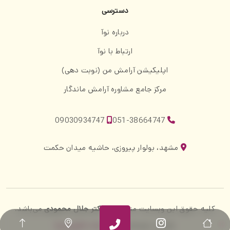
دسترسی
درباره نوآ
ارتباط با نوآ
اپلیکیشن آرامش من (نوبت دهی)
مرکز جامع مشاوره آرامش ماندگار
09030934747
051-38664747
مشهد، بولوار پیروزی، حاشیه میدان حکمت
کلیه حقوق این وبسایت متعلق به
دکتر جلال محمودی
می‌باشد.
طراحی، توسعه و سئو:
واحد فناوری نوآ